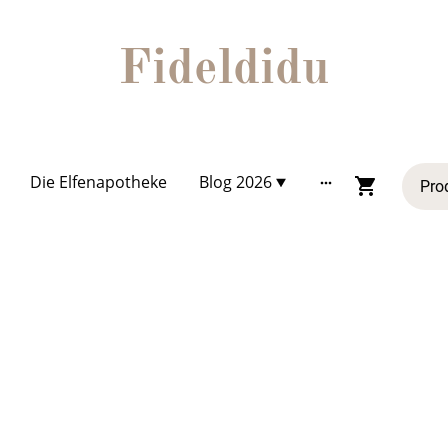
Fideldidu
Die Elfenapotheke
Blog 2026
Shop