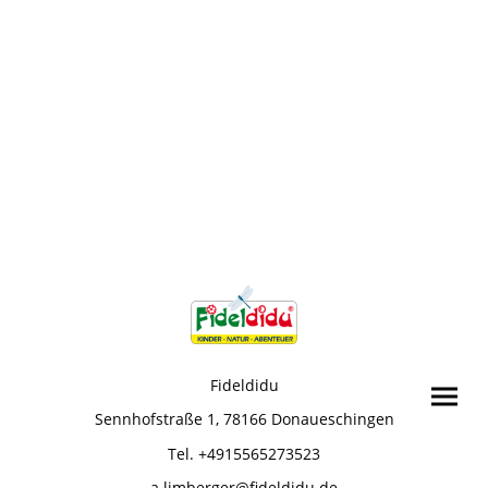
Fideldidu
Sennhofstraße 1, 78166 Donaueschingen
Tel. +4915565273523
a.limberger@fideldidu.de